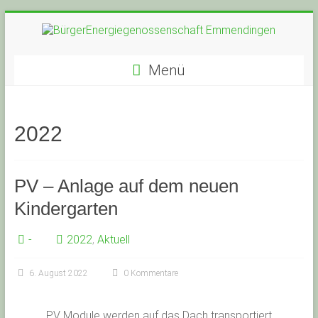
Zum
Inhalt
springen
BürgerEnergiegenossensc
Menü
Emmendingen
2022
PV – Anlage auf dem neuen
Kindergarten
-
2022
,
Aktuell
6. August 2022
0 Kommentare
PV Module werden auf das Dach transportiert