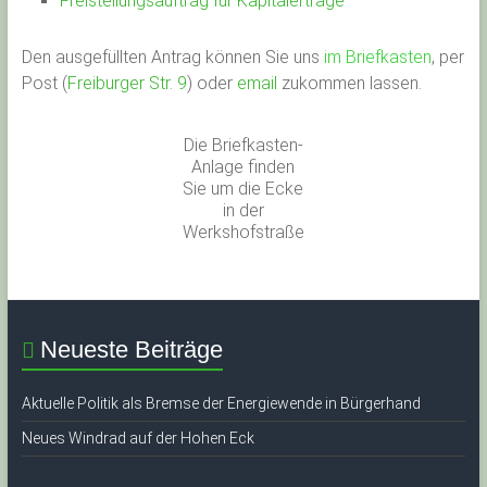
Freistellungsauftrag für Kapitalerträge
Den ausgefüllten Antrag können Sie uns
im Briefkasten
, per
Post (
Freiburger Str. 9
) oder
email
zukommen lassen.
Die Briefkasten-
Anlage finden
Sie um die Ecke
in der
Werkshofstraße
Neueste Beiträge
Aktuelle Politik als Bremse der Energiewende in Bürgerhand
Neues Windrad auf der Hohen Eck