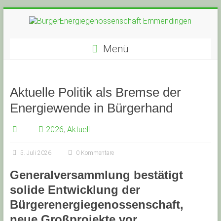
Zum
Inhalt
springen
BürgerEnergiegenossensc
Menü
Emmendingen
Aktuelle Politik als Bremse der
Energiewende in Bürgerhand
2026
,
Aktuell
5. Juli 2026
0 Kommentare
Generalversammlung bestätigt
solide Entwicklung der
Bürgerenergiegenossenschaft,
neue Großprojekte vor